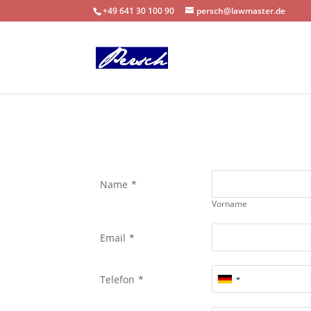
+49 641 30 100 90
persch@lawmaster.de
Name
*
Vorname
Email
*
Telefon
*